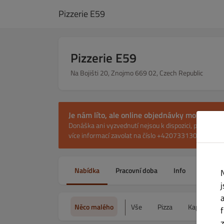
Pizzerie E59
Pizzerie E59
Na Bojišti 20, Znojmo 669 02, Czech Republic
Je nám líto, ale online objednávky momentál
Donáška ani vyzvednutí nejsou k dispozici, přesto v
více informací zavolat na číslo +420733130688
Nabídka
Pracovní doba
Info
Alerge
Něco malého
Vše
Pizza
Kapsy