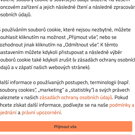
koncovém zařízení a jejich následné čtení a následné zpracován
osobních údajů.
Kč 40.00
S používáním souborů cookie, které nejsou nezbytné, můžete
souhlasit kliknutím na možnost „Přijmout vše“, nebo se
rozhodnout jinak kliknutím na „Odmítnout vše“. K těmto
nastavením můžete kdykoli přistupovat a následně výběr
souborů cookie také kdykoli zrušit (v zásadách ochrany osobníc
údajů a v zápatí našich webových stránek).
Kč 45.00
Další informace o používaných postupech, terminologii (např.
„soubory cookies“, „marketing“ a „statistiky“) a svých právech
naleznete v našich
zásadách ochrany osobních údajů
. Pokud
chcete získat další informace, podívejte se na naše
podmínky a
Kč 59.00
ujednání
a
právní upozornění
.
Přijmout vše