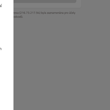
í
Vaše IP adresa (216.73.217.94) byla zaznamenána pro účely
prevence podvodů.
h