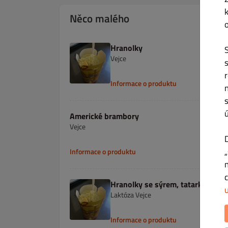
Něco malého
Hranolky
Vejce
Informace o produktu
Americké brambory
Vejce
Informace o produktu
Hranolky se sýrem, tatarkou
Laktóza Vejce
Informace o produktu