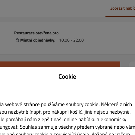
Zobrazit nabí
Restaurace otevřena pro
Místní objednávky:
10:00 - 22:00
ně nepřijímáme
Cookie
šak můžete nahlédnout do našeho jídelního lístku nebo nám pro
ny
Na webové stránce používáme soubory cookie. Některé z nich
jsou nezbytné (např. pro nákupní košík), jiné nejsou nezbytné,
ale pomáhají nám zlepšit naši online nabídku a ekonomicky
Týdenní MENU - Pizza
Týdení MENU - Jídlo
Jídla
Saláty
Bul
fungovat. Souhlas zahrnuje všechny předem vybrané nebo vám
zvolené soubory cookie a související údaje uložené na vašem